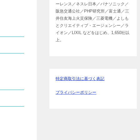
ーレンス／ネスレ日本／パナソニック／
阪急交通公社／PHP研究所／富士通／三
井住友海上火災保険／三菱電機／よしも
とクリエイティブ・エージェンシー／ラ
イオン／LIXIL などをはじめ、1,650社以
上。
特定商取引法に基づく表記
プライバシーポリシー