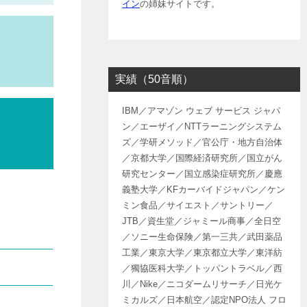
イン
の姉妹サイトです。
実績（50音順）
IBM／アマゾン ウェブ サービス ジャパ
ン／エーザイ／NTTラーニングシステム
ズ／学研メソッド／官公庁・地方自治体
／京都大学／国際経済研究所／国立がん
研究センター／国立感染症研究所／慶應
義塾大学／KFカーバイドジャパン／ケン
ミン食品／サイエスト／サントリー／
JTB／資生堂／ジャミール商事／全日空
／ソニー生命保険／第一三共／武田薬品
工業／東京大学／東京都立大学／東洋紡
／獨協医科大学／トッパントラベル／西
川／Nike／ニコダームリサーチ／日光ケ
ミカルズ／日本航空／認定NPO法人 フロ